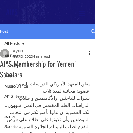
AIYS
Post
All Posts
aiysus
All Posts
Oct 10, 2020
1 min read
AIYS Membership for Yemeni
Heritage
Scholars
Aden
يعلن المعهد الأمريكي للدراسات اليمنية 
Music/Dance
عضوية مجانية لمدة ثلاث
AIYS News
سنوات للباحثين, والأكاديميين و طلاب 
الدراسات العليا المقيمين في اليمن. تسمح  
History
لكم العضوية أن تدلوا بأصواتكم في انتخاب 
Ṣan‘ā'
الموظفين وأن تكونوا على اطلاع على فرص 
Socotra
التقدم لطلب الزمالة, الجائزة السنوية 