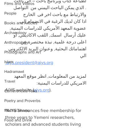
لطباعة كتاب وبرنامج باحث – الى باحث 
Films and Videos
. الذي يمكن الباحث اليمني من  التواصل 
People
والارتباط مع باحث اخر فى  الخارج
اذا كان لديك الرغبة في الانضمام الى 
Books and Articles
عضوية المعهد الأمريكي للدراسات اليمنية, 
Archaeology
عليك أرسال  اسمك, اللقب الاكاديمي, أو 
اعلى درجة علمية, نبذة مختصرة عن 
Anthropology
اهتماماتك البحثية, وعنوان البريد الالكتروني 
Photographs and Art
الي
Islam
 aiys.president@aiys.org
Hadramawt
لمزيد من المعلومات, انظر موقع المعهد 
Travel
الامريكي للدراسات اليمنية: 
AIYS website (
aiys.org
).
Conferences/Talks
Poetry and Proverbs
Mocha/Tihama
"AIYS announces free membership for 
three years to Yemeni researchers, 
Food and Drink
scholars and advanced students living 