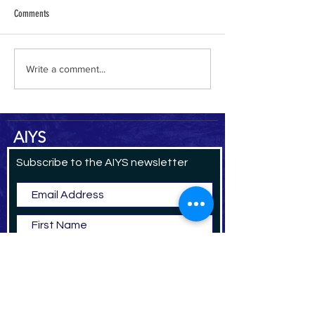
Comments
Women of Tahirid Yemen
Announcing the 2024 U
Write a comment...
Research Fellowship A
AIYS
Subscribe to the AIYS newsletter
Subscribe Now