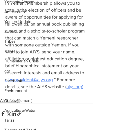
Yemenis Abroad
in Yemen. Membership allows you to 
vote in the election of officers and be 
Architecture
aware of opportunities for applying for 
Yemen Update
fellowships, an annual book publishing 
award and a scholar-to-scholar program 
Sciences
that can match a Yemeni researcher 
Tribes
with someone outside Yemen. If you 
Mahra
wish to join AIYS, send your name, 
affiliation or highest education degree, 
Humanitarian Crisis
brief biographical statement on your 
qat
research interests and email address to 
aiys.president@aiys.org
.” For more 
Facebook
details, see the AIYS website (
aiys.org)
.
Environment
AIYS News
Arabic (Yemeni)
Agriculture/Water
Ta‘izz